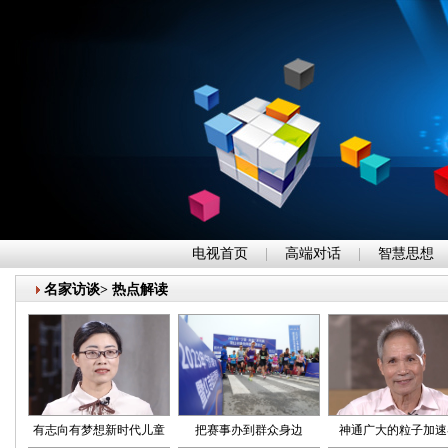
电视首页
|
高端对话
|
智慧思想
名家访谈
>
热点解读
有志向有梦想新时代儿童
把赛事办到群众身边
神通广大的粒子加速