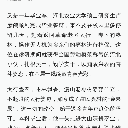
2026-06-29 10:03
又是一年毕业季。河北农业大学硕士研究生卢
彦鸽顺利完成毕业答辩，来不及在校园里多停
留几天，赶着返回革命老区太行山脚下的枣
林，操作无人机为乡亲们的枣林进行植保。这
位在读研期间就获得全国劳动模范称号的河北
小伙，扎根热土，勤学实干，以知农兴农的奋
斗姿态，在基层一线绽放青春光彩。
太行叠翠，枣林飘香。漫山老枣树静静伫立，
不起眼的太行婆枣，如今成了富民兴村的“金果
果”，这一切的改变，始于返乡青年卢彦鸽的坚
守。本科毕业后，他一头扎进大山深耕枣业，