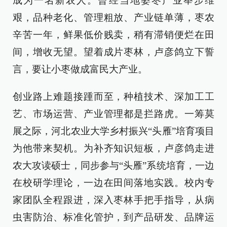
成为一名新农人。曾经当地婆枣产业举步维
艰，品种老化、管理粗放、产业链单薄，枣农
辛苦一年，鲜果低价贱卖，稍有滞销便烂在田
间，增收无望。望着成片枣林，卢彦鸽立下誓
言，要让小枣做成富民大产业。
创业路上难题接踵而至，种植技术、深加工工
艺、市场运营、产业管理都是拦路虎。一筹莫
展之际，河北农业大学乡村振兴“头雁”培育项目
为他带来契机。为补齐知识短板，卢彦鸽走进
农大攻读硕士，同步参与“头雁”系统培育，一边
在校研学理论，一边在田间落地实践。校内专
家团队全程跟进，深入枣林手把手指导，从病
虫害防治、标准化管护，到产品研发、品牌运