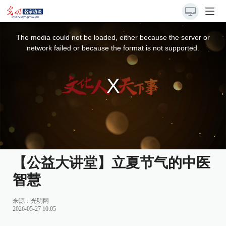
This
is
a
The media could not be loaded, either because the server or
modal
window.
network failed or because the format is not supported.
【公益大讲堂】立夏节气的中医
智慧
来源：
光明网
2026-05-27 10:05