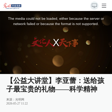
This
is
a
The media could not be loaded, either because the server or
modal
window.
network failed or because the format is not supported.
【公益大讲堂】李亚蕾：送给孩
子最宝贵的礼物——科学精神
来源：
光明网
2026-05-27 11:22