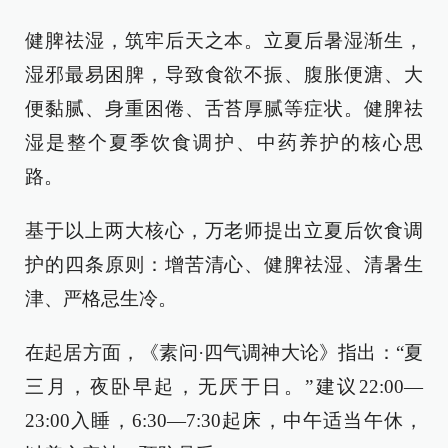
健脾祛湿，筑牢后天之本。立夏后暑湿渐生，
湿邪最易困脾，导致食欲不振、腹胀便溏、大
便黏腻、身重困倦、舌苔厚腻等症状。健脾祛
湿是整个夏季饮食调护、中药养护的核心思
路。
基于以上两大核心，万老师提出立夏后饮食调
护的四条原则：增苦清心、健脾祛湿、清暑生
津、严格忌生冷。
在起居方面，《素问·四气调神大论》指出：“夏
三月，夜卧早起，无厌于日。”建议22:00—
23:00入睡，6:30—7:30起床，中午适当午休，