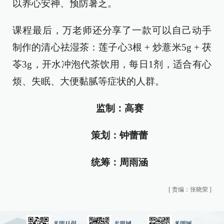
以养心安神、预防暑乏。
课程最后，万老师还分享了一款可以自己动手
制作的清心祛湿茶：莲子心3根 + 炒薏米5g + 茯
苓3g，开水冲泡代茶饮用，每日1剂，适合有心
烦、失眠、大便黏腻等症状的人群。
监制：高赛
策划：钟蕾蕾
统筹：周雨涵
[
责编：张晓荣
]