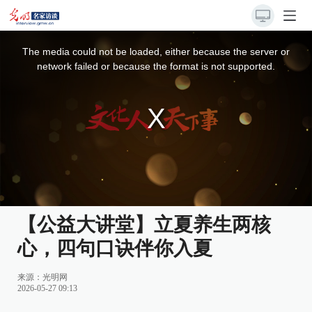
This
is
a
The media could not be loaded, either because the server or
modal
window.
network failed or because the format is not supported.
【公益大讲堂】立夏养生两核
心，四句口诀伴你入夏
来源：
光明网
2026-05-27 09:13