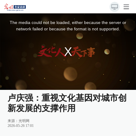
This
is
a
The media could not be loaded, either because the server or
modal
window.
network failed or because the format is not supported.
卢庆强：重视文化基因对城市创
新发展的支撑作用
来源：
光明网
2026-05-26 17:01