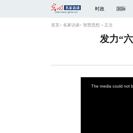
时政
国际
首页
>
名家访谈
>
智慧思想
>
正文
发力“
This
is
a
The media could not be
modal
window.