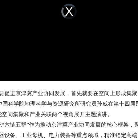
Video
Player
is
loading.
促进京津冀产业协同发展，首先就要在空间上形成集聚
，中国科学院地理科学与资源研究所研究员孙威在第十四届
绕空间集聚和产业关联两个视角展开主题演讲。
六链五群”作为推动京津冀产业协同发展的核心框架，聚
仪器设备、工业母机、电力装备等重点领域，精准锚定高