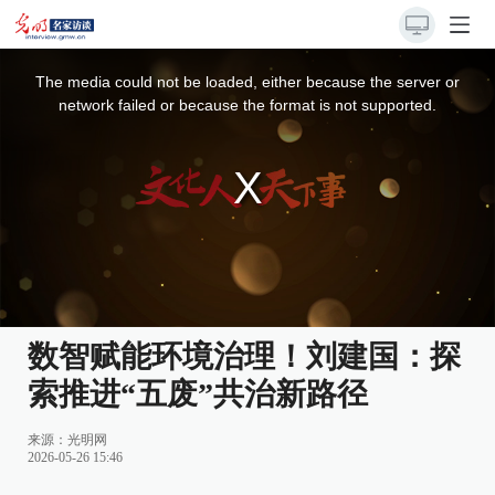
This
is
a
The media could not be loaded, either because the server or
modal
window.
network failed or because the format is not supported.
数智赋能环境治理！刘建国：探
索推进“五废”共治新路径
来源：
光明网
2026-05-26 15:46