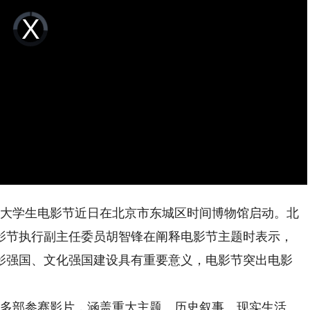
Video
Player
is
loading.
届大学生电影节近日在北京市东城区时间博物馆启动。北
影节执行副主任委员胡智锋在阐释电影节主题时表示，
影强国、文化强国建设具有重要意义，电影节突出电影
多部参赛影片，涵盖重大主题、历史叙事、现实生活、