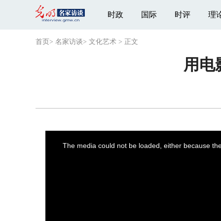
时政
国际
时评
理
首页
>
名家访谈
>
文化艺术
>
正文
用电
This
is
a
The media could not be loaded, either because the 
modal
window.