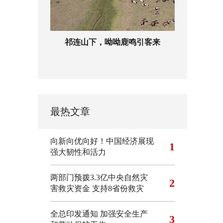
祁连山下，呦呦鹿鸣引客来
最热文章
向新向优向好！中国经济展现
1
强大韧性和活力
两部门预拨3.3亿中央自然灾
2
害救灾资金 支持8省份救灾
全总印发通知 加强安全生产
3