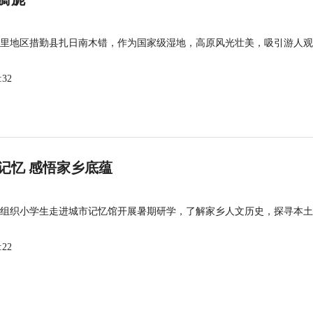
里地区措勤县扎日南木错，作为国家级湿地，高原风光壮美，吸引游人观
:32
记忆 感悟家乡底蕴
组织小学生走进城市记忆馆开展暑期研学，了解家乡人文历史，探寻本土
:22