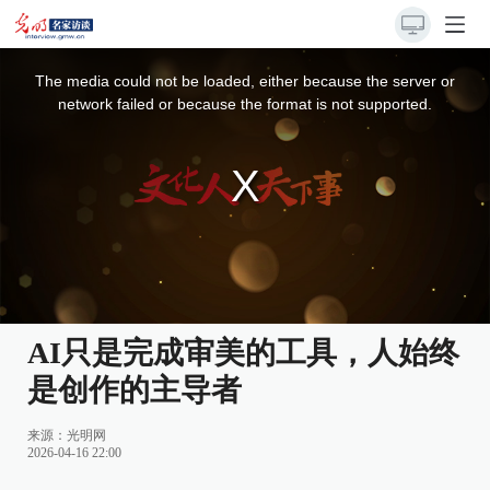
This
is
a
The media could not be loaded, either because the server or
modal
window.
network failed or because the format is not supported.
AI只是完成审美的工具，人始终
是创作的主导者
来源：
光明网
2026-04-16 22:00