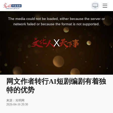
This
is
a
The media could not be loaded, either because the server or
modal
window.
network failed or because the format is not supported.
网文作者转行AI短剧编剧有着独
特的优势
来源：
光明网
2026-04-16 20:30