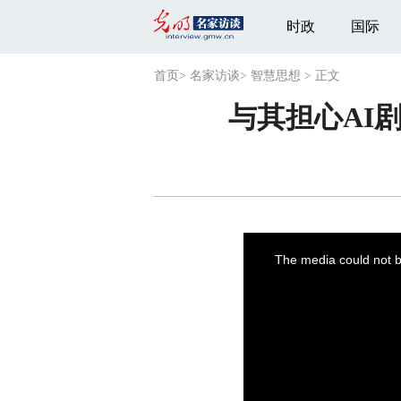
时政
国际
首页
>
名家访谈
>
智慧思想
>
正文
与其担心AI
This
is
a
The media could not be
modal
window.