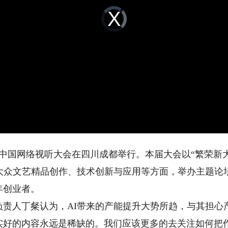
Video
Player
is
loading.
中国网络视听大会在四川成都举行。本届大会以“繁荣新
新大众文艺精品创作、技术创新与应用等方面，举办主题论
年创业者。
人丁粲认为，AI带来的产能提升大势所趋，与其担心
实好的内容永远是稀缺的。我们应该更多的去关注如何把