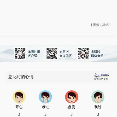
[
责编：杨帆
]
您此时的心情
开心
难过
点赞
飘过
3
3
3
3