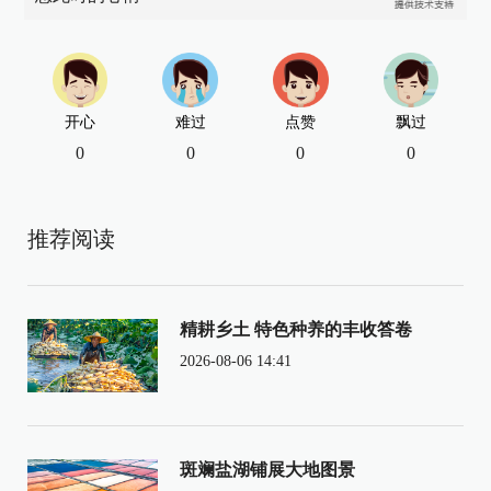
开心
难过
点赞
飘过
0
0
0
0
推荐阅读
精耕乡土 特色种养的丰收答卷
2026-08-06 14:41
斑斓盐湖铺展大地图景