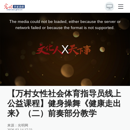
This
is
a
The media could not be loaded, either because the server or
modal
window.
network failed or because the format is not supported.
【万村女性社会体育指导员线上
公益课程】健身操舞《健康走出
来》（二）前奏部分教学
来源：
光明网