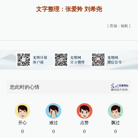
文字整理：张爱羚 刘希尧
[
责编：杨帆
]
您此时的心情
开心
难过
点赞
飘过
0
0
0
0