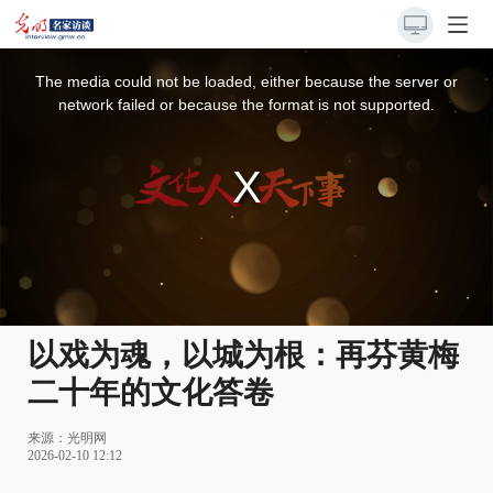
This
is
a
The media could not be loaded, either because the server or
modal
window.
network failed or because the format is not supported.
以戏为魂，以城为根：再芬黄梅
二十年的文化答卷
来源：
光明网
2026-02-10 12:12