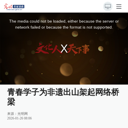
This
is
a
The media could not be loaded, either because the server or
modal
window.
network failed or because the format is not supported.
青春学子为非遗出山架起网络桥
梁
来源：
光明网
2026-01-26 08:06