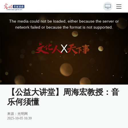
This
is
a
The media could not be loaded, either because the server or
modal
window.
network failed or because the format is not supported.
【公益大讲堂】周海宏教授：音
乐何须懂
来源：
光明网
2025-10-05 16:39