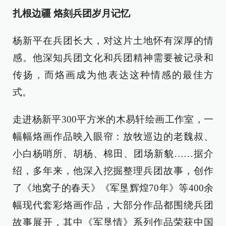
扎根边疆 烙刻兵团岁月记忆
杨新平在兵团长大，对这片土地怀有深厚的情
感。他深知兵团文化和兵团精神需要被记录和
传扬，而烙画成为他表达这种情感的最佳方
式。
走进杨新平300平方米的木易轩绘画工作室，一
幅幅烙画作品映入眼帘：放牧巡边的老魏叔、
小白杨哨所、胡杨、棉田、团场新貌……据介
绍，多年来，他深入挖掘整理兵团故事，创作
了《地窝子的春天》《军垦辉煌70年》等400余
幅现代套彩烙画作品，大部分作品都围绕兵团
故事展开，其中《军垦情》系列作品荣获中国