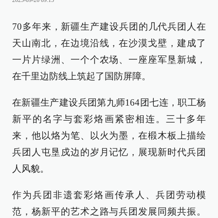
2025-09-26 09:15
70多年来，新疆生产建设兵团的几代兵团人在
天山南北，在边境沿线，在沙漠戈壁，建成了
一片片绿洲、一个个农场、一座座军垦新城，
在千里边防线上筑起了国防屏障。
在新疆生产建设兵团第九师164团七连，职工杨
新平的名字与套彩烙画紧密相连。三十多年
来，他以烙为笔、以火为墨，在椴木板上描绘
兵团人屯垦戍边的岁月记忆，展现新时代兵团
人风貌。
作为兵团非遗套彩烙画传承人、兵团劳动模
范，杨新平的艺术之路与兵团发展同频共振。