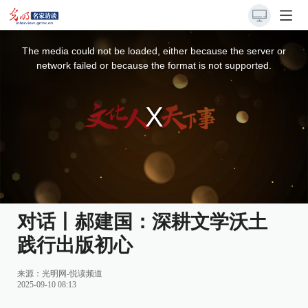
This
is
a
The media could not be loaded, either because the server or
modal
window.
network failed or because the format is not supported.
对话丨郝建国：深耕文学沃土
践行出版初心
来源：
光明网-悦读频道
2025-09-10 08:13