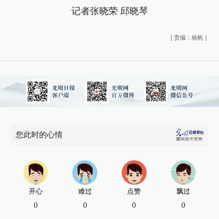
记者张晓荣 邱晓琴
[
责编：杨帆
]
您此时的心情
开心
难过
点赞
飘过
0
0
0
0