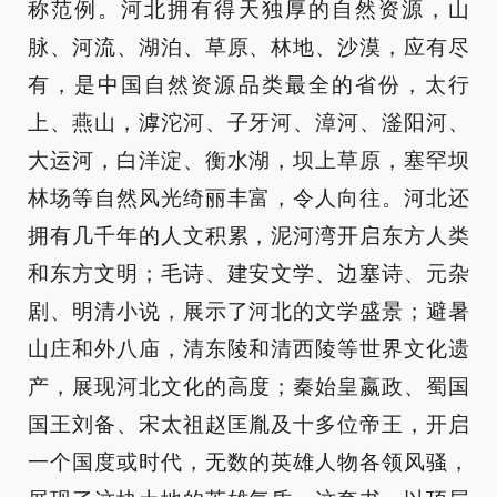
称范例。河北拥有得天独厚的自然资源，山
脉、河流、湖泊、草原、林地、沙漠，应有尽
有，是中国自然资源品类最全的省份，太行
上、燕山，滹沱河、子牙河、漳河、滏阳河、
大运河，白洋淀、衡水湖，坝上草原，塞罕坝
林场等自然风光绮丽丰富，令人向往。河北还
拥有几千年的人文积累，泥河湾开启东方人类
和东方文明；毛诗、建安文学、边塞诗、元杂
剧、明清小说，展示了河北的文学盛景；避暑
山庄和外八庙，清东陵和清西陵等世界文化遗
产，展现河北文化的高度；秦始皇嬴政、蜀国
国王刘备、宋太祖赵匡胤及十多位帝王，开启
一个国度或时代，无数的英雄人物各领风骚，