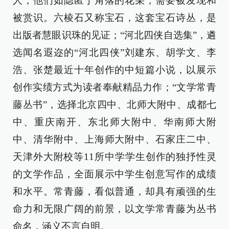
人，他们如隐匿于角落的花朵，需要被发现和
被赏识。六棱石又称宝石，这套宝石诗丛，是
出版者慧眼识珠的见证；“河北四侠自选集”，遴
选闻名遐迩的“河北四侠”刘建东、胡学文、李
浩、张楚最近十年创作的中短篇小说，以展示
创作实绩方式为读者奉献精品力作；“文学常青
藤丛书”，选择北京四中、北师大附中、成都七
中、重庆南开、东北师大附中、华南师大附
中、清华附中、上海师大附中、石家庄二中、
天津外大附校等11所中学学生创作的独抒性灵
的文学作品，全面展示中学生创意写作的成绩
和水平。常青藤，看似普通，却具有顽强的生
命力和无限广阔的前景，以文学常青藤为丛书
命名，涵义不言自明。