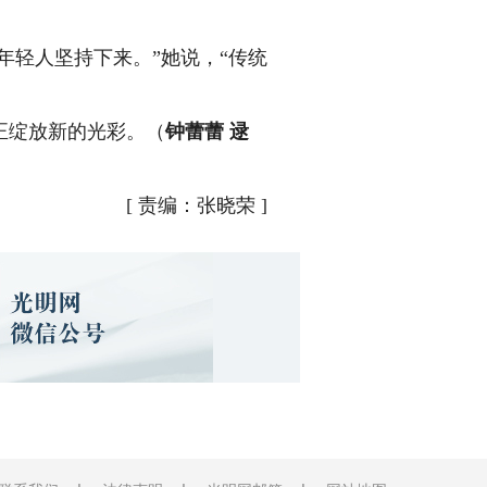
轻人坚持下来。”她说，“传统
正绽放新的光彩。（
钟蕾蕾 逯
[
责编：张晓荣
]