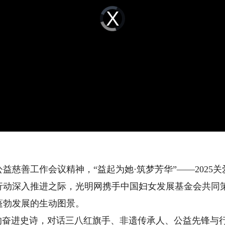
Video
Player
is
loading.
善工作会议精神，“益起为她·筑梦芳华”——2025
行动深入推进之际，光明网携手中国妇女发展基金会共同
蓬勃发展的生动图景。
奋进史诗，对话三八红旗手、非遗传承人、公益先锋与