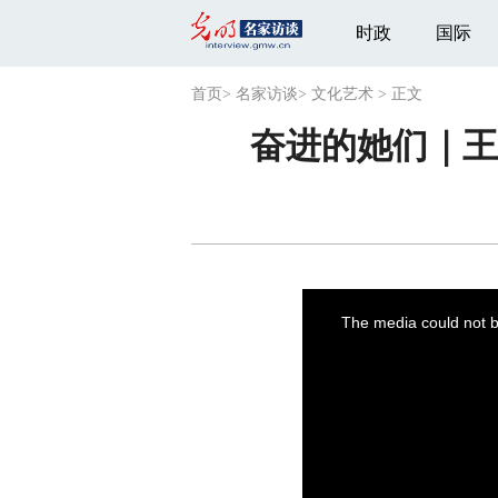
时政
国际
首页
>
名家访谈
>
文化艺术
>
正文
奋进的她们｜
This
is
a
The media could not be
modal
window.