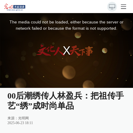
This
is
a
The media could not be loaded, either because the server or
modal
window.
network failed or because the format is not supported.
00后潮绣传人林盈兵：把祖传手
艺“绣”成时尚单品
来源：
光明网
2025-06-23 18:11