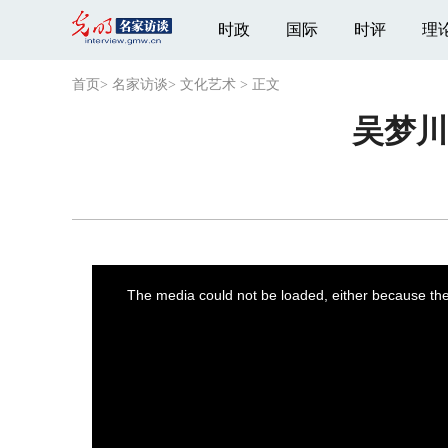
时政
国际
时评
理
首页
>
名家访谈
>
文化艺术
>
正文
吴梦川
This
is
a
The media could not be loaded, either because the 
modal
window.