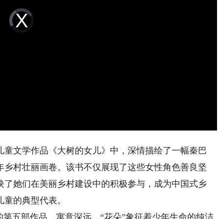
Video
Player
is
loading.
童文学作品《大树的女儿》中，深情描绘了一幅秦巴
年乡村壮丽画卷。该书不仅展现了这些女性角色善良坚
映了她们在美丽乡村建设中的积极参与，成为中国式乡
儿童的典型代表。
第五部作品，寓意深远。“花朵”象征着少年生命的纯洁