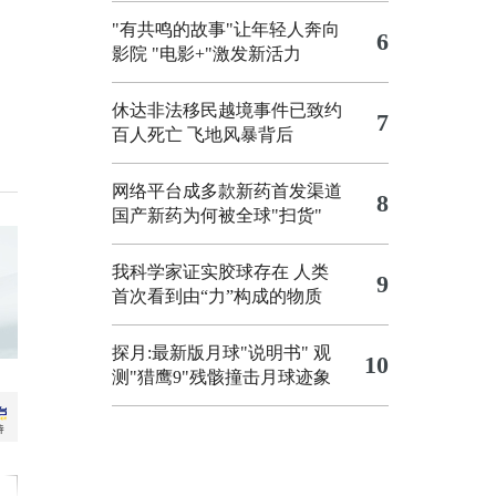
"有共鸣的故事"让年轻人奔向
6
影院
"电影+"激发新活力
休达非法移民越境事件已致约
7
百人死亡
飞地风暴背后
网络平台成多款新药首发渠道
8
国产新药为何被全球"扫货"
我科学家证实胶球存在 人类
9
首次看到由“力”构成的物质
探月:最新版月球"说明书"
观
10
测"猎鹰9"残骸撞击月球迹象