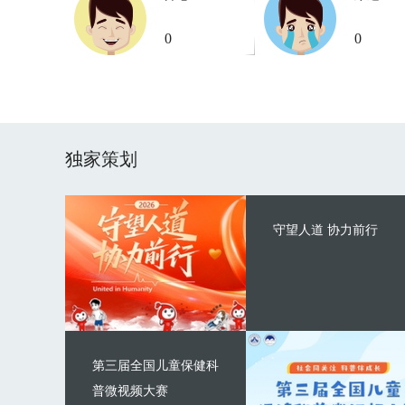
0
0
独家策划
守望人道 协力前行
第三届全国儿童保健科
普微视频大赛