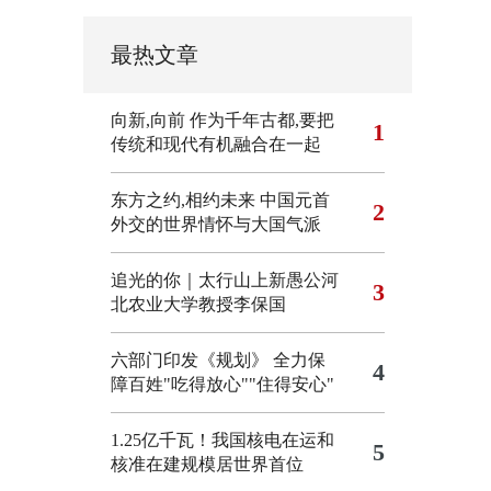
最热文章
向新,向前
作为千年古都,要把
1
传统和现代有机融合在一起
东方之约,相约未来 中国元首
2
外交的世界情怀与大国气派
追光的你｜太行山上新愚公河
3
北农业大学教授李保国
六部门印发《规划》 全力保
4
障百姓"吃得放心""住得安心"
1.25亿千瓦！我国核电在运和
5
核准在建规模居世界首位