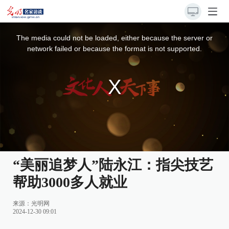
This
is
a
The media could not be loaded, either because the server or
modal
window.
network failed or because the format is not supported.
“美丽追梦人”陆永江：指尖技艺
帮助3000多人就业
来源：
光明网
2024-12-30 09:01