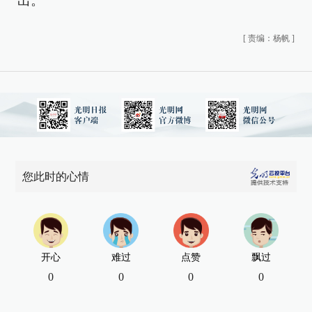
出。
[
责编：杨帆
]
您此时的心情
开心
难过
点赞
飘过
0
0
0
0