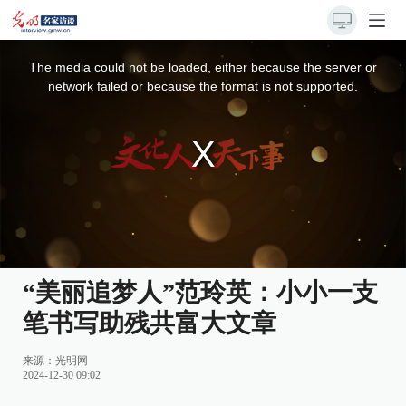
This
is
a
The media could not be loaded, either because the server or
modal
window.
network failed or because the format is not supported.
“美丽追梦人”范玲英：小小一支
笔书写助残共富大文章
来源：
光明网
2024-12-30 09:02