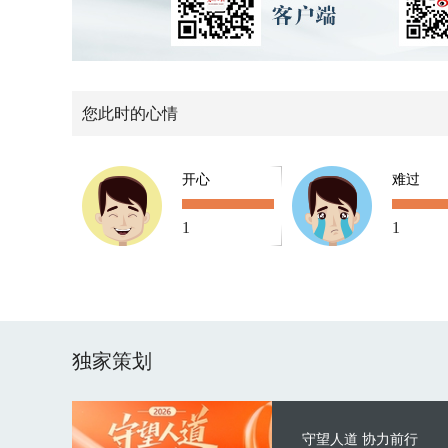
您此时的心情
开心
难过
1
1
独家策划
守望人道 协力前行