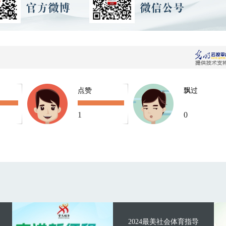
点赞
飘过
1
0
2024最美社会体育指导