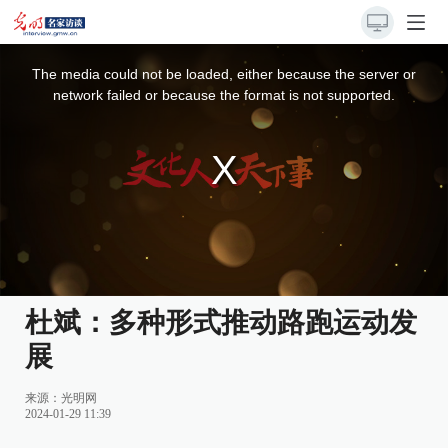
This
is
a
The media could not be loaded, either because the server or
modal
window.
network failed or because the format is not supported.
杜斌：多种形式推动路跑运动发
展
来源：光明网
2024-01-29 11:39