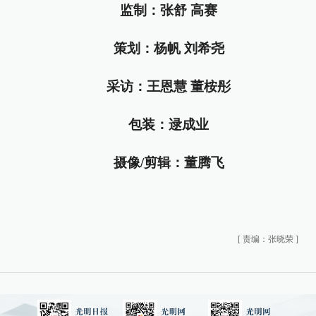
监制：张舒 高赛
策划：杨帆 刘希尧
采访：王恩慧 董桉彤
包装：逯成业
摄像/剪辑：董腾飞
[
责编：张晓荣
]