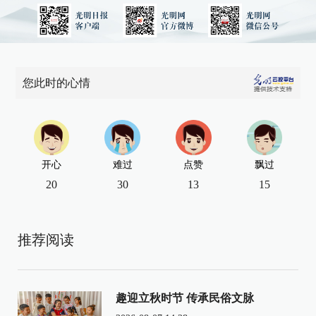
您此时的心情
开心
难过
点赞
飘过
20
30
13
15
推荐阅读
趣迎立秋时节 传承民俗文脉