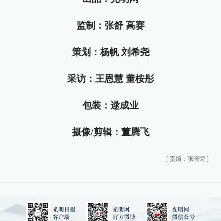
监制：张舒 高赛
策划：杨帆 刘希尧
采访：王恩慧 董桉彤
包装：逯成业
摄像/剪辑：董腾飞
[
责编：张晓荣
]