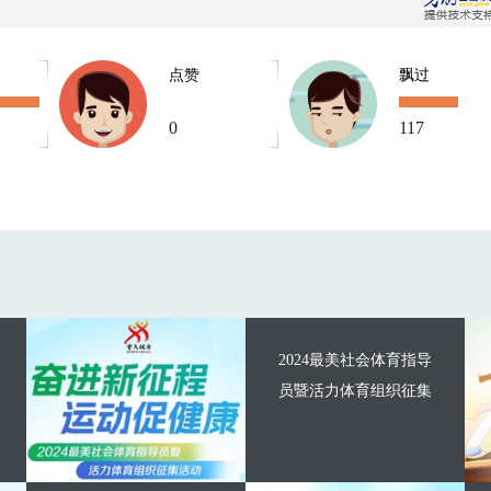
点赞
飘过
0
117
2024最美社会体育指导
员暨活力体育组织征集