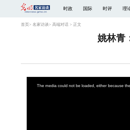
时政
国际
时评
理
首页
>
名家访谈
>
高端对话
>
正文
姚林青
This
is
a
The media could not be loaded, either because the 
modal
window.