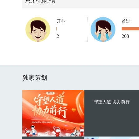
您此时的心情
开心
难过
2
203
独家策划
守望人道 协力前行