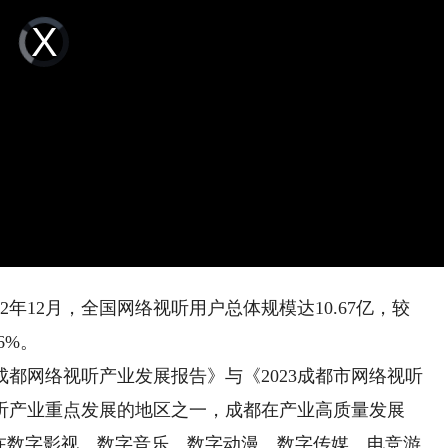
Video
Player
is
loading.
12月，全国网络视听用户总体规模达10.67亿，较
6%。
都网络视听产业发展报告》与《2023成都市网络视听
听产业重点发展的地区之一，成都在产业高质量发展
步在数字影视、数字音乐、数字动漫、数字传媒、电竞游