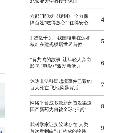
北农业大学教授李保国
六部门印发《规划》 全力保
4
障百姓"吃得放心""住得安心"
1.25亿千瓦！我国核电在运和
5
核准在建规模居世界首位
"有共鸣的故事"让年轻人奔向
6
影院
"电影+"激发新活力
休达非法移民越境事件已致约
7
百人死亡
飞地风暴背后
网络平台成多款新药首发渠道
8
国产新药为何被全球"扫货"
我科学家证实胶球存在 人类
9
首次看到由“力”构成的物质