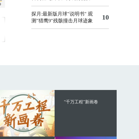
探月:最新版月球"说明书"
观
10
测"猎鹰9"残骸撞击月球迹象
“千万工程”新画卷